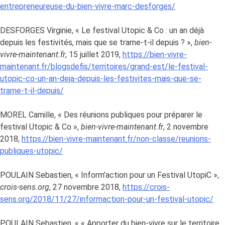
entrepreneureuse-du-bien-vivre-marc-desforges/
DESFORGES Virginie, « Le festival Utopic & Co : un an déjà
depuis les festivités, mais que se trame-t-il depuis ? »,
bien-
vivre-maintenant.fr
, 15 juillet 2019,
https://bien-vivre-
maintenant.fr/blogsdefis/territoires/grand-est/le-festival-
utopic-co-un-an-deja-depuis-les-festivites-mais-que-se-
trame-t-il-depuis/
MOREL Camille, « Des réunions publiques pour préparer le
festival Utopic & Co »,
bien-vivre-maintenant.fr
, 2 novembre
2018,
https://bien-vivre-maintenant.fr/non-classe/reunions-
publiques-utopic/
POULAIN Sebastien, « Inform’action pour un Festival UtopiC »,
crois-sens.org
, 27 novembre 2018,
https://crois-
sens.org/2018/11/27/informaction-pour-un-festival-utopic/
POULAIN Sebastien, « « Apporter du bien-vivre sur le territoire