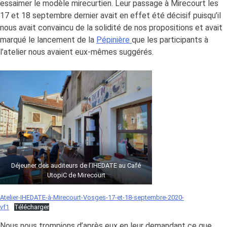
essaimer le modèle mirecurtien. Leur passage à Mirecourt les
17 et 18 septembre dernier avait en effet été décisif puisqu’il
nous avait convaincu de la solidité de nos propositions et avait
marqué le lancement de la
Pépinière
que les participants à
l’atelier nous avaient eux-mêmes suggérés.
Déjeuner des auditeurs de l’IHEDATE au Café
UtopiC de Mirecourt
Atelier-IHEDATE-à-Mirecourt-Vosges-17-et-18-septembre-2020-
vf1
Télécharger
Nous nous trompions d’après eux en leur demandant ce que