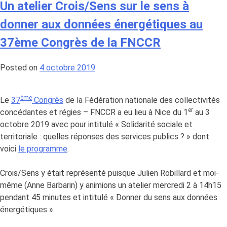
des
Un atelier Crois/Sens sur le sens à
auditeurs
donner aux données énergétiques au
de
l’IHEDATE
37ème Congrès de la FNCCR
suite
à
Posted on
4 octobre 2019
leur
visite
ème
à
Le
37
Congrès
de la Fédération nationale des collectivités
er
Mirecourt
concédantes et régies – FNCCR a eu lieu à Nice du 1
au 3
octobre 2019 avec pour intitulé « Solidarité sociale et
territoriale : quelles réponses des services publics ? » dont
voici
le programme
.
Crois/Sens y était représenté puisque Julien Robillard et moi-
même (Anne Barbarin) y animions un atelier mercredi 2 à 14h15
pendant 45 minutes et intitulé « Donner du sens aux données
énergétiques ».