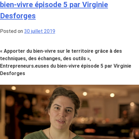
bien-vivre épisode 5 par Virginie
projets
qui
Desforges
répondent
au
Posted on
30 juillet 2019
mieux
aux
besoins
« Apporter du bien-vivre sur le territoire grâce à des
réels
techniques, des échanges, des outils »,
du
Entrepreneurs.euses du bien-vivre épisode 5 par Virginie
territoire
Desforges
»,
Entrepreneurs.euses
du
bien-
vivre
épisode
6
par