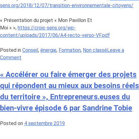
sens.org/2018/12/07/transition-environnementale-citoyens/
« Présentation du projet « Mon Pavillon Et
Moi » »,
https://crois-sens.org/wp-
content/uploads/2017/06/A4-recto-verso-VF.pdf
Posted in
Conseil
,
énergie
,
Formation
,
Non classé
Leave a
on
Comment
Un
atelier
« Accélérer ou faire émerger des projets
Crois/Sens
qui répondent au mieux aux besoins réels
sur
le
du territoire », Entrepreneurs.euses du
sens
bien-vivre épisode 6 par Sandrine Tobie
à
donner
Posted on
4 septembre 2019
aux
données