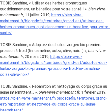
TOBIE Sandrine, « Utiliser des herbes aromatiques
quotidiennement, un bénéfice pour votre santé ! »,
bien-vivre-
maintenant.fr
, 11 juillet 2019,
https://bien-vivre-
maintenant.fr/blogsdefis/territoires/grand-est/utiliser-des-
herbes-aromatiques-quotidiennement-un-benefice-pour-votre-
sante/
TOBIE Sandrine, « Adoptez des huiles vierges bio première
pression à froid (lin, caméline, colza, olive, noix…) »,
bien-vivre-
maintenant.fr
, 20 mars 2019,
https://bien-vivre-
maintenant.fr/blogsdefis/territoires/grand-est/adoptez-des-
huiles-vierges-bio-premiere-pression-a-froid-lin-cameline-
colza-olive-noix/
TOBIE Sandrine, « Réparation et nettoyage du corps grâce au
jeûne intermittent… »,
bien-vivre-maintenant.fr
, 1 février 2019,
https://bien-vivre-maintenant.fr/blogsdefis/territoires/grand-
est/reparation-et-nettoyage-du-corps-grace-au-jeune-
intermittent/