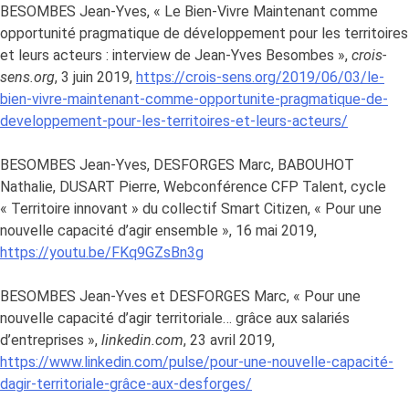
BESOMBES Jean-Yves, « Le Bien-Vivre Maintenant comme
opportunité pragmatique de développement pour les territoires
et leurs acteurs : interview de Jean-Yves Besombes »,
crois-
sens.org
, 3 juin 2019,
https://crois-sens.org/2019/06/03/le-
bien-vivre-maintenant-comme-opportunite-pragmatique-de-
developpement-pour-les-territoires-et-leurs-acteurs/
BESOMBES Jean-Yves, DESFORGES Marc, BABOUHOT
Nathalie, DUSART Pierre, Webconférence CFP Talent, cycle
« Territoire innovant » du collectif Smart Citizen, « Pour une
nouvelle capacité d’agir ensemble », 16 mai 2019,
https://youtu.be/FKq9GZsBn3g
BESOMBES Jean-Yves et DESFORGES Marc, « Pour une
nouvelle capacité d’agir territoriale… grâce aux salariés
d’entreprises »,
linkedin.com
, 23 avril 2019,
https://www.linkedin.com/pulse/pour-une-nouvelle-capacité-
dagir-territoriale-grâce-aux-desforges/