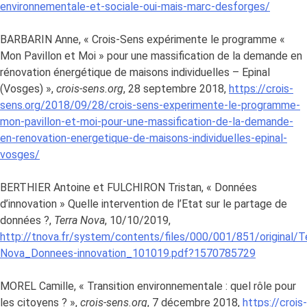
environnementale-et-sociale-oui-mais-marc-desforges/
BARBARIN Anne, « Crois-Sens expérimente le programme «
Mon Pavillon et Moi » pour une massification de la demande en
rénovation énergétique de maisons individuelles – Epinal
(Vosges) »,
crois-sens.org
, 28 septembre 2018,
https://crois-
sens.org/2018/09/28/crois-sens-experimente-le-programme-
mon-pavillon-et-moi-pour-une-massification-de-la-demande-
en-renovation-energetique-de-maisons-individuelles-epinal-
vosges/
BERTHIER Antoine et FULCHIRON Tristan, « Données
d’innovation » Quelle intervention de l’Etat sur le partage de
données ?,
Terra Nova
, 10/10/2019,
http://tnova.fr/system/contents/files/000/001/851/original/T
Nova_Donnees-innovation_101019.pdf?1570785729
MOREL Camille, « Transition environnementale : quel rôle pour
les citoyens ? »,
crois-sens.org
, 7 décembre 2018,
https://crois-