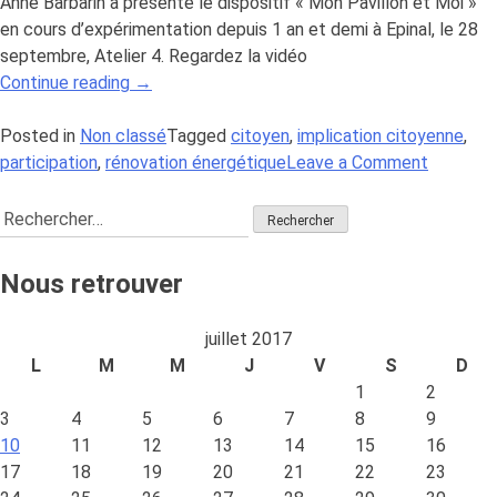
le
l’année
Anne Barbarin a présenté le dispositif « Mon Pavillon et Moi »
13
s’est
en cours d’expérimentation depuis 1 an et demi à Epinal, le 28
Décembre »
tenu
septembre, Atelier 4. Regardez la vidéo
« « Mon
le
Continue reading
→
Pavillon
13
et
Décembre
Posted in
Non classé
Tagged
citoyen
,
implication citoyenne
,
Moi »
on
participation
,
rénovation énergétique
Leave a Comment
était
« Mon
Rechercher :
aux
Pavillon
rencontres
et
TEPOS
Moi »
Nous retrouver
le
était
28
aux
juillet 2017
septembre
rencontr
L
M
M
J
V
S
D
2017
TEPOS
1
2
à
le
3
4
5
6
7
8
9
Figeac »
28
10
11
12
13
14
15
16
septemb
17
18
19
20
21
22
23
2017