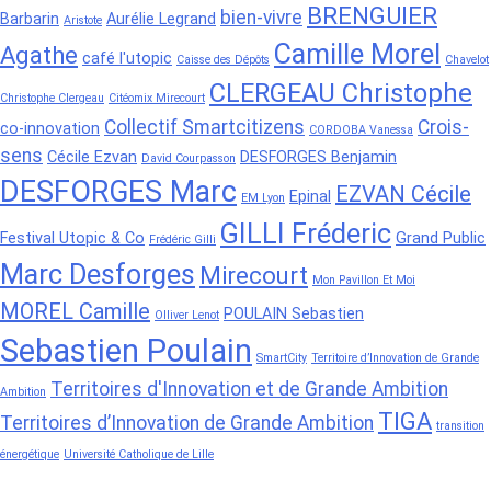
BRENGUIER
bien-vivre
Barbarin
Aurélie Legrand
Aristote
Camille Morel
Agathe
café l'utopic
Caisse des Dépôts
Chavelot
CLERGEAU Christophe
Christophe Clergeau
Citéomix Mirecourt
Collectif Smartcitizens
Crois-
co-innovation
CORDOBA Vanessa
sens
Cécile Ezvan
DESFORGES Benjamin
David Courpasson
DESFORGES Marc
EZVAN Cécile
Epinal
EM Lyon
GILLI Fréderic
Festival Utopic & Co
Grand Public
Frédéric Gilli
Marc Desforges
Mirecourt
Mon Pavillon Et Moi
MOREL Camille
POULAIN Sebastien
Olliver Lenot
Sebastien Poulain
SmartCity
Territoire d’Innovation de Grande
Territoires d'Innovation et de Grande Ambition
Ambition
TIGA
Territoires d’Innovation de Grande Ambition
transition
énergétique
Université Catholique de Lille