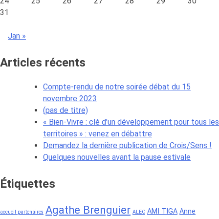
24
25
26
27
28
29
30
à
31
Figeac
Jan »
Articles récents
Compte-rendu de notre soirée débat du 15
novembre 2023
(pas de titre)
« Bien-Vivre : clé d’un développement pour tous les
territoires » : venez en débattre
Demandez la dernière publication de Crois/Sens !
Quelques nouvelles avant la pause estivale
Étiquettes
Agathe Brenguier
AMI TIGA
Anne
accueil partenaires
ALEC