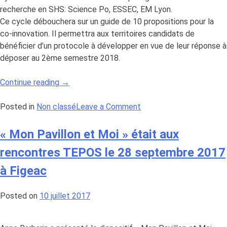
recherche en SHS: Science Po, ESSEC, EM Lyon.
Ce cycle débouchera sur un guide de 10 propositions pour la
co-innovation. Il permettra aux territoires candidats de
bénéficier d’un protocole à développer en vue de leur réponse à
déposer au 2ème semestre 2018.
« le
Continue reading
→
dernier
SÉMINAIRE
on
Posted in
Non classé
Leave a Comment
du
le
COLLECTIF
dernier
« Mon Pavillon et Moi » était aux
«
SÉMINAIRE
rencontres TEPOS le 28 septembre 2017
SMARTCITIZENS
du
»
COLLECTIF
à Figeac
de
«
l’année
SMARTCITIZENS
Posted on
10 juillet 2017
s’est
»
tenu
de