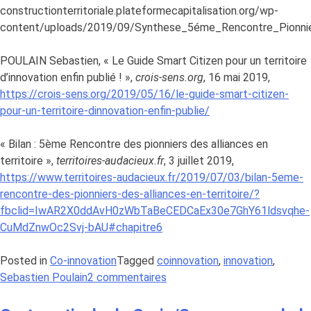
constructionterritoriale.plateformecapitalisation.org/wp-
content/uploads/2019/09/Synthese_5éme_Rencontre_Pionni
POULAIN Sebastien, « Le Guide Smart Citizen pour un territoire
d’innovation enfin publié ! »,
crois-sens.org
, 16 mai 2019,
https://crois-sens.org/2019/05/16/le-guide-smart-citizen-
pour-un-territoire-dinnovation-enfin-publie/
« Bilan : 5ème Rencontre des pionniers des alliances en
territoire »,
territoires-audacieux.fr
, 3 juillet 2019,
https://www.territoires-audacieux.fr/2019/07/03/bilan-5eme-
rencontre-des-pionniers-des-alliances-en-territoire/?
fbclid=IwAR2X0ddAvH0zWbTaBeCEDCaEx30e7GhY61ldsvqhe-
CuMdZnwOc2Svj-bAU#chapitre6
Posted in
Co-innovation
Tagged
coinnovation
,
innovation
,
sur
Sebastien Poulain
2 commentaires
Alliances
territoriales