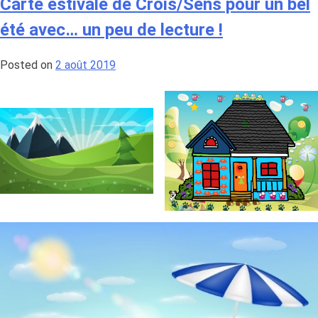
Carte estivale de Crois/Sens pour un bel
:
été avec… un peu de lecture !
compte-
rendu
Posted on
2 août 2019
des
5èmes
rencontre
des
pionniers
des
alliances
en
territoire