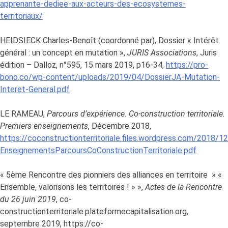
apprenante-dediee-aux-acteurs-des-ecosystemes-
territoriaux/
HEIDSIECK Charles-Benoît (coordonné par), Dossier « Intérêt
général : un concept en mutation »,
JURIS Associations
, Juris
édition – Dalloz, n°595, 15 mars 2019, p16-34,
https://pro-
bono.co/wp-content/uploads/2019/04/DossierJA-Mutation-
Interet-General.pdf
LE RAMEAU,
Parcours d’expérience. Co-construction territoriale.
Premiers enseignements
, Décembre 2018,
https://coconstructionterritoriale.files.wordpress.com/2018
EnseignementsParcoursCoConstructionTerritoriale.pdf
« 5ème Rencontre des pionniers des alliances en territoire » «
Ensemble, valorisons les territoires ! » »,
Actes de la Rencontre
du 26 juin 2019
, co-
constructionterritoriale.plateformecapitalisation.org,
septembre 2019, https://co-