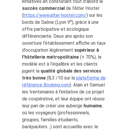
initiatives en constatant tout d’abord le
succès commercial
de l’Alter Hostel
(
https://www.alter-hostel.com/
) sur les
e
bords de Saône (Lyon 9
), grâce à une
offre participative et écologique
différenciante. Deux ans après son
ouverture l’établissement affiche un taux
d’occupation légèrement
supérieur à
l’hôtellerie métropolitaine
(+ 70%), le
modèle est à l’équilibre et les clients
jugent la
qualité globale des services
très bonne
(8,3 /10 sur la
plateforme de
référence Booking.com
). Alain et Samuel
les trentenaires à l’initiative de ce projet
de coopérative, et leur équipe ont réussi
leur pari de créer une auberge
humaine
,
où les voyageurs (professionnels,
groupes, familles étudiants,
backpackers
…) sont accueillis avec le