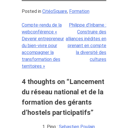
Posted in
CitéoSquare
,
Formation
Compte-rendu de la
Philippe d’Iribarne :
Navigation
webconférence «
Construire des
de
Devenir entrepreneur
alliances inédites en
du bien-vivre pour
prenant en compte
l’article
accompagner la
la diversité des
transformation des
cultures
territoires »
4 thoughts on “
Lancement
du réseau national et de la
formation des gérants
d’hostels participatifs
”
Ping :
Sebastien Poulain