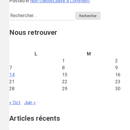
on
Posted in
Non classé
Leave a Comment
Fin
Rechercher :
de
la
phase
Nous retrouver
1
à
Nanterre
L
M
1
2
7
8
9
14
15
16
21
22
23
28
29
30
« Oct
Juin »
Articles récents