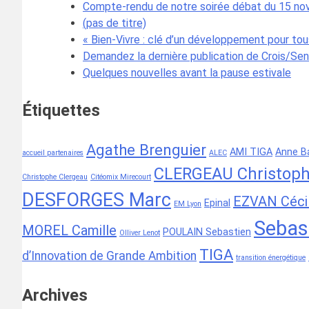
Compte-rendu de notre soirée débat du 15 n
(pas de titre)
« Bien-Vivre : clé d’un développement pour tous
Demandez la dernière publication de Crois/Sen
Quelques nouvelles avant la pause estivale
Étiquettes
Agathe Brenguier
AMI TIGA
Anne Ba
accueil partenaires
ALEC
CLERGEAU Christop
Christophe Clergeau
Citéomix Mirecourt
DESFORGES Marc
EZVAN Céci
Epinal
EM Lyon
Sebas
MOREL Camille
POULAIN Sebastien
Olliver Lenot
TIGA
d’Innovation de Grande Ambition
transition énergétique
Archives