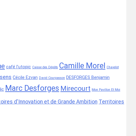
Camille Morel
he
café l'utopic
Caisse des Dépôts
Chavelot
-sens
Cécile Ezvan
DESFORGES Benjamin
David Courpasson
Marc Desforges
Mirecourt
ic
Mon Pavillon Et Moi
toires d'Innovation et de Grande Ambition
Territoires