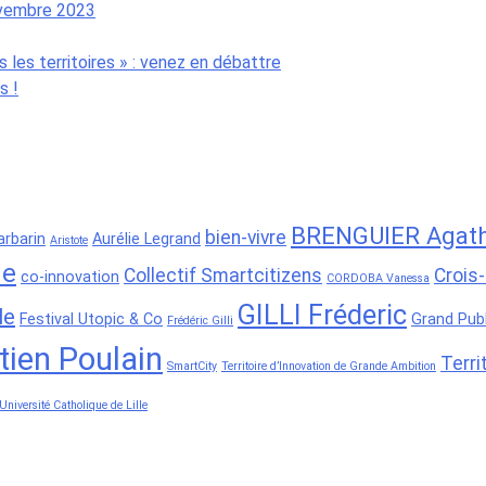
ovembre 2023
 les territoires » : venez en débattre
s !
BRENGUIER Agat
bien-vivre
rbarin
Aurélie Legrand
Aristote
he
Collectif Smartcitizens
Crois
co-innovation
CORDOBA Vanessa
GILLI Fréderic
le
Festival Utopic & Co
Grand Publ
Frédéric Gilli
tien Poulain
Terri
SmartCity
Territoire d’Innovation de Grande Ambition
Université Catholique de Lille