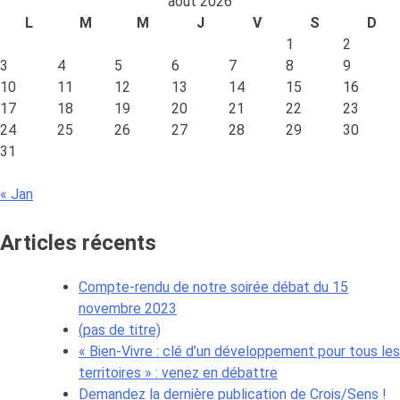
août 2026
la
de
L
M
M
J
V
S
D
Métropole
territoire
1
2
Européenne
«
3
4
5
6
7
8
9
de
MELtamorphose
10
11
12
13
14
15
16
Lille
» »
17
18
19
20
21
22
23
dans
24
25
26
27
28
29
30
sa
31
stratégie
de
« Jan
territoire
«
Articles récents
MELtamorphose
»
Compte-rendu de notre soirée débat du 15
novembre 2023
(pas de titre)
« Bien-Vivre : clé d’un développement pour tous les
territoires » : venez en débattre
Demandez la dernière publication de Crois/Sens !