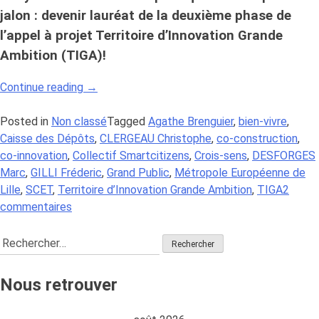
jalon : devenir lauréat de la deuxième phase de
l’appel à projet Territoire d’Innovation Grande
Ambition (TIGA)!
« Projet
Continue reading
→
TIGA
:
Posted in
Non classé
Tagged
Agathe Brenguier
,
bien-vivre
,
Crois-
Caisse des Dépôts
,
CLERGEAU Christophe
,
co-construction
,
Sens
co-innovation
,
Collectif Smartcitizens
,
Crois-sens
,
DESFORGES
accompagne
Marc
,
GILLI Fréderic
,
Grand Public
,
Métropole Européenne de
la
Lille
,
SCET
,
Territoire d’Innovation Grande Ambition
,
TIGA
2
sur
Métropole
commentaires
Projet
Européenne
Rechercher :
TIGA
de
:
Lille
Crois-
dans
Nous retrouver
Sens
sa
accompagne
stratégie