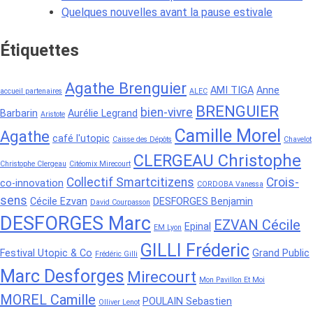
Quelques nouvelles avant la pause estivale
Étiquettes
Agathe Brenguier
AMI TIGA
Anne
accueil partenaires
ALEC
BRENGUIER
bien-vivre
Barbarin
Aurélie Legrand
Aristote
Camille Morel
Agathe
café l'utopic
Caisse des Dépôts
Chavelot
CLERGEAU Christophe
Christophe Clergeau
Citéomix Mirecourt
Collectif Smartcitizens
Crois-
co-innovation
CORDOBA Vanessa
sens
Cécile Ezvan
DESFORGES Benjamin
David Courpasson
DESFORGES Marc
EZVAN Cécile
Epinal
EM Lyon
GILLI Fréderic
Festival Utopic & Co
Grand Public
Frédéric Gilli
Marc Desforges
Mirecourt
Mon Pavillon Et Moi
MOREL Camille
POULAIN Sebastien
Olliver Lenot