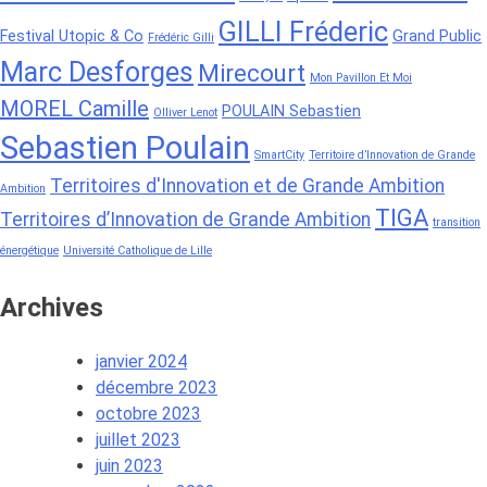
GILLI Fréderic
Festival Utopic & Co
Grand Public
Frédéric Gilli
Marc Desforges
Mirecourt
Mon Pavillon Et Moi
MOREL Camille
POULAIN Sebastien
Olliver Lenot
Sebastien Poulain
SmartCity
Territoire d’Innovation de Grande
Territoires d'Innovation et de Grande Ambition
Ambition
TIGA
Territoires d’Innovation de Grande Ambition
transition
énergétique
Université Catholique de Lille
Archives
janvier 2024
décembre 2023
octobre 2023
juillet 2023
juin 2023