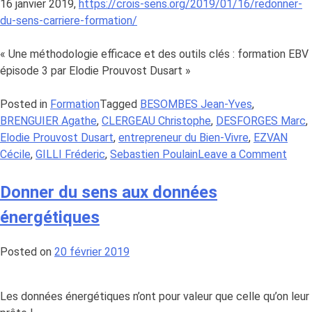
16 janvier 2019,
https://crois-sens.org/2019/01/16/redonner-
du-sens-carriere-formation/
« Une méthodologie efficace et des outils clés : formation EBV
épisode 3 par Elodie Prouvost Dusart »
Posted in
Formation
Tagged
BESOMBES Jean-Yves
,
BRENGUIER Agathe
,
CLERGEAU Christophe
,
DESFORGES Marc
,
Elodie Prouvost Dusart
,
entrepreneur du Bien-Vivre
,
EZVAN
on
Cécile
,
GILLI Fréderic
,
Sebastien Poulain
Leave a Comment
«
Une
Donner du sens aux données
méth
énergétiques
effic
et
Posted on
20 février 2019
des
outil
clés
Les données énergétiques n’ont pour valeur que celle qu’on leur
»