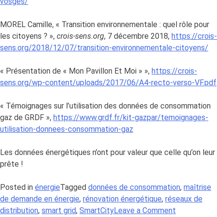
vosges/
MOREL Camille, « Transition environnementale : quel rôle pour
les citoyens ? »,
crois-sens.org
, 7 décembre 2018,
https://crois-
sens.org/2018/12/07/transition-environnementale-citoyens/
« Présentation de « Mon Pavillon Et Moi » »,
https://crois-
sens.org/wp-content/uploads/2017/06/A4-recto-verso-VF.pdf
« Témoignages sur l’utilisation des données de consommation
gaz de GRDF »,
https://www.grdf.fr/kit-gazpar/temoignages-
utilisation-donnees-consommation-gaz
Les données énergétiques n’ont pour valeur que celle qu’on leur
prête !
Posted in
énergie
Tagged
données de consommation
,
maîtrise
de demande en énergie
,
rénovation énergétique
,
réseaux de
on
distribution
,
smart grid
,
SmartCity
Leave a Comment