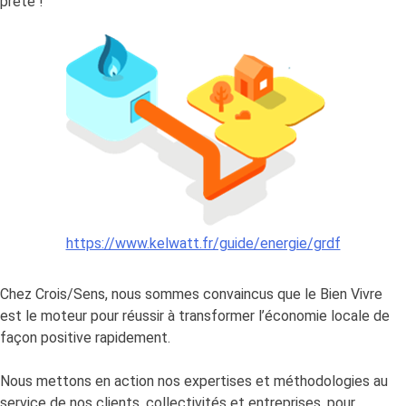
prête !
:
form
EBV
épis
3
par
Elodi
Prou
Dusa
https://www.kelwatt.fr/guide/energie/grdf
Chez Crois/Sens, nous sommes convaincus que le Bien Vivre
est le moteur pour réussir à transformer l’économie locale de
façon positive rapidement.
Nous mettons en action nos expertises et méthodologies au
service de nos clients, collectivités et entreprises, pour