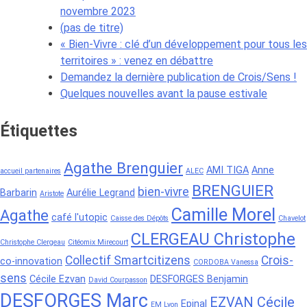
novembre 2023
(pas de titre)
« Bien-Vivre : clé d’un développement pour tous les
territoires » : venez en débattre
Demandez la dernière publication de Crois/Sens !
Quelques nouvelles avant la pause estivale
Étiquettes
Agathe Brenguier
AMI TIGA
Anne
accueil partenaires
ALEC
BRENGUIER
bien-vivre
Barbarin
Aurélie Legrand
Aristote
Camille Morel
Agathe
café l'utopic
Caisse des Dépôts
Chavelot
CLERGEAU Christophe
Christophe Clergeau
Citéomix Mirecourt
Collectif Smartcitizens
Crois-
co-innovation
CORDOBA Vanessa
sens
Cécile Ezvan
DESFORGES Benjamin
David Courpasson
DESFORGES Marc
EZVAN Cécile
Epinal
EM Lyon