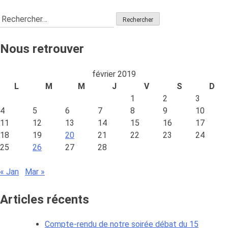
Donner
Rechercher :
du
sens
aux
Nous retrouver
données
énergétique
février 2019
L
M
M
J
V
S
D
1
2
3
4
5
6
7
8
9
10
11
12
13
14
15
16
17
18
19
20
21
22
23
24
25
26
27
28
« Jan
Mar »
Articles récents
Compte-rendu de notre soirée débat du 15