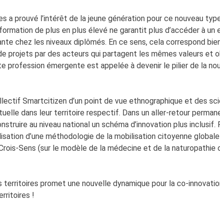
ues a prouvé l’intérêt de la jeune génération pour ce nouveau typ
 formation de plus en plus élevé ne garantit plus d’accéder à un e
sante chez les niveaux diplômés. En ce sens, cela correspond bie
projets par des acteurs qui partagent les mêmes valeurs et obj
ette profession émergente est appelée à devenir le pilier de la 
ectif Smartcitizen d’un point de vue ethnographique et des scie
elle dans leur territoire respectif. Dans un aller-retour permanen
onstruire au niveau national un schéma d’innovation plus inclusif
malisation d’une méthodologie de la mobilisation citoyenne glob
e » Crois-Sens (sur le modèle de la médecine et de la naturopathi
es territoires promet une nouvelle dynamique pour la co-innovati
rritoires !