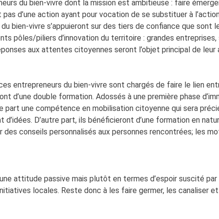
urs du bien-vivre dont la mission est ambitieuse : faire émerger l
agit pas d’une action ayant pour vocation de se substituer à l’act
s du bien-vivre s’appuieront sur des tiers de confiance que sont 
ents pôles/piliers d’innovation du territoire : grandes entreprises
réponses aux attentes citoyennes seront l’objet principal de leur
ces entrepreneurs du bien-vivre sont chargés de faire le lien en
ieront d’une double formation. Adossés à une première phase d’i
ne part une compétence en mobilisation citoyenne qui sera précieu
t d’idées. D’autre part, ils bénéficieront d’une formation en natu
des conseils personnalisés aux personnes rencontrées; les motiv
une attitude passive mais plutôt en termes d’espoir suscité par l
nitiatives locales. Reste donc à les faire germer, les canaliser 