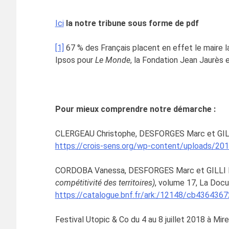
Ici
la notre tribune sous forme de pdf
[1]
67 % des Français placent en effet le maire l
Ipsos pour
Le Monde
, la Fondation Jean Jaurès 
Pour mieux comprendre notre démarche :
CLERGEAU Christophe, DESFORGES Marc et GILLI Fr
https://crois-sens.org/
wp
-content/
uploads
/201
CORDOBA Vanessa, DESFORGES Marc et GILLI F
compétitivité des territoires)
, volume 17, La Docu
https://catalogue.bnf.fr/ark:/12148/cb4364367
Festival Utopic & Co du 4 au 8 juillet 2018 à Mir