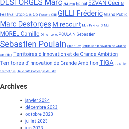
DESFORGES Marc
EZVAN Cécile
Epinal
EM Lyon
GILLI Fréderic
Festival Utopic & Co
Grand Public
Frédéric Gilli
Marc Desforges
Mirecourt
Mon Pavillon Et Moi
MOREL Camille
POULAIN Sebastien
Olliver Lenot
Sebastien Poulain
SmartCity
Territoire d’Innovation de Grande
Territoires d'Innovation et de Grande Ambition
Ambition
TIGA
Territoires d’Innovation de Grande Ambition
transition
énergétique
Université Catholique de Lille
Archives
janvier 2024
décembre 2023
octobre 2023
juillet 2023
juin 2023