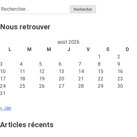
Repenser
mieux
Rechercher :
les
financer
rôles
le
entre
Bien-
Nous retrouver
public
Vivre
et
par
août 2026
privé
Marc
L
M
M
J
V
S
D
pour
Desforges »
1
2
mieux
3
4
5
6
7
8
9
financer
10
11
12
13
14
15
16
le
17
18
19
20
21
22
23
Bien-
24
25
26
27
28
29
30
Vivre
31
par
Marc
« Jan
Desforges
Articles récents