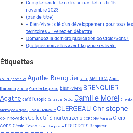
Compte-rendu de notre soirée débat du 15
novembre 2023
(pas de titre)
« Bien-Vivre : clé d’un développement pour tous les
territoires » : venez en débattre
Demandez la dernière publication de Crois/Sens !
Quelques nouvelles avant la pause estivale
Étiquettes
Agathe Brenguier
AMI TIGA
Anne
accueil partenaires
ALEC
BRENGUIER
bien-vivre
Barbarin
Aurélie Legrand
Aristote
Camille Morel
Agathe
café l'utopic
Caisse des Dépôts
Chavelot
CLERGEAU Christophe
Christophe Clergeau
Citéomix Mirecourt
Collectif Smartcitizens
Crois-
co-innovation
CORDOBA Vanessa
sens
Cécile Ezvan
DESFORGES Benjamin
David Courpasson