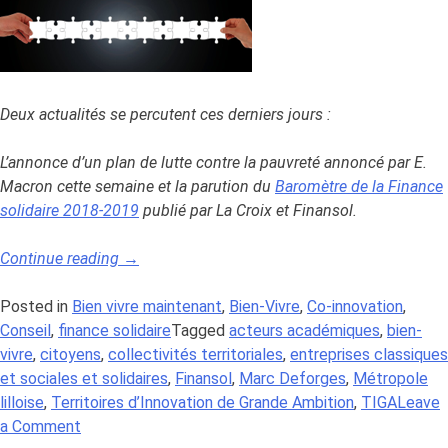
Deux actualités se percutent ces derniers jours :
L’annonce d’un plan de lutte contre la pauvreté annoncé par E.
Macron cette semaine et la parution du
Baromètre de la Finance
solidaire 2018-2019
publié par La Croix et Finansol.
« Repenser
Continue reading
→
les
rôles
Posted in
Bien vivre maintenant
,
Bien-Vivre
,
Co-innovation
,
entre
Conseil
,
finance solidaire
Tagged
acteurs académiques
,
bien-
public
vivre
,
citoyens
,
collectivités territoriales
,
entreprises classiques
et
et sociales et solidaires
,
Finansol
,
Marc Deforges
,
Métropole
privé
lilloise
,
Territoires d’Innovation de Grande Ambition
,
TIGA
Leave
on
pour
a Comment