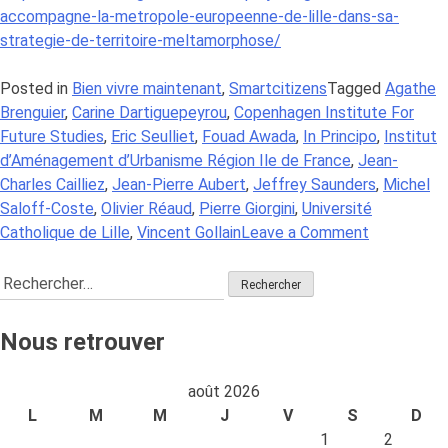
accompagne-la-metropole-europeenne-de-lille-dans-sa-
strategie-de-territoire-meltamorphose/
Posted in
Bien vivre maintenant
,
Smartcitizens
Tagged
Agathe
Brenguier
,
Carine Dartiguepeyrou
,
Copenhagen Institute For
Future Studies
,
Eric Seulliet
,
Fouad Awada
,
In Principo
,
Institut
d’Aménagement d’Urbanisme Région Ile de France
,
Jean-
Charles Cailliez
,
Jean-Pierre Aubert
,
Jeffrey Saunders
,
Michel
Saloff-Coste
,
Olivier Réaud
,
Pierre Giorgini
,
Université
on
Catholique de Lille
,
Vincent Gollain
Leave a Comment
Valeur
Rechercher :
Territoriale
:
comment
Nous retrouver
piloter
sa
août 2026
création
L
M
M
J
V
S
D
?
1
2