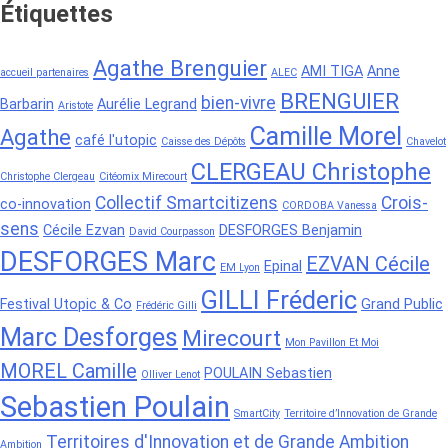
Étiquettes
Agathe Brenguier
AMI TIGA
Anne
accueil partenaires
ALEC
BRENGUIER
bien-vivre
Barbarin
Aurélie Legrand
Aristote
Camille Morel
Agathe
café l'utopic
Caisse des Dépôts
Chavelot
CLERGEAU Christophe
Christophe Clergeau
Citéomix Mirecourt
Collectif Smartcitizens
Crois-
co-innovation
CORDOBA Vanessa
sens
Cécile Ezvan
DESFORGES Benjamin
David Courpasson
DESFORGES Marc
EZVAN Cécile
Epinal
EM Lyon
GILLI Fréderic
Festival Utopic & Co
Grand Public
Frédéric Gilli
Marc Desforges
Mirecourt
Mon Pavillon Et Moi
MOREL Camille
POULAIN Sebastien
Olliver Lenot
Sebastien Poulain
SmartCity
Territoire d’Innovation de Grande
Territoires d'Innovation et de Grande Ambition
Ambition