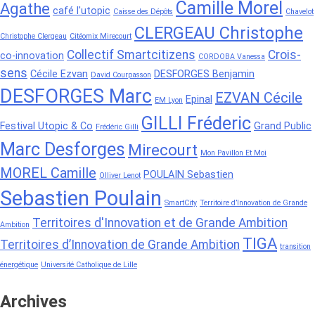
Camille Morel
Agathe
café l'utopic
Caisse des Dépôts
Chavelot
CLERGEAU Christophe
Christophe Clergeau
Citéomix Mirecourt
Collectif Smartcitizens
Crois-
co-innovation
CORDOBA Vanessa
sens
Cécile Ezvan
DESFORGES Benjamin
David Courpasson
DESFORGES Marc
EZVAN Cécile
Epinal
EM Lyon
GILLI Fréderic
Festival Utopic & Co
Grand Public
Frédéric Gilli
Marc Desforges
Mirecourt
Mon Pavillon Et Moi
MOREL Camille
POULAIN Sebastien
Olliver Lenot
Sebastien Poulain
SmartCity
Territoire d’Innovation de Grande
Territoires d'Innovation et de Grande Ambition
Ambition
TIGA
Territoires d’Innovation de Grande Ambition
transition
énergétique
Université Catholique de Lille
Archives