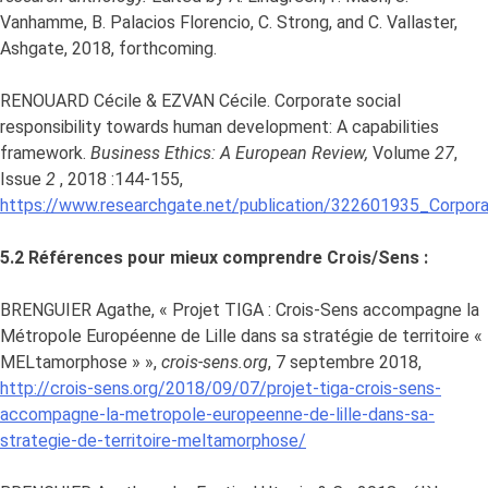
Vanhamme, B. Palacios Florencio, C. Strong, and C. Vallaster,
Ashgate, 2018, forthcoming.
RENOUARD Cécile & EZVAN Cécile. Corporate social
responsibility towards human development: A capabilities
framework.
Business Ethics: A European Review,
Volume
27
,
Issue
2
, 2018 :144-155,
https://www.researchgate.net/publication/322601935_Corpor
5.2 Références pour mieux comprendre Crois/Sens :
BRENGUIER Agathe, « Projet TIGA : Crois-Sens accompagne la
Métropole Européenne de Lille dans sa stratégie de territoire «
MELtamorphose » »,
crois-sens.org
, 7 septembre 2018,
http
://crois-sens.org/2018/09/07/projet-tiga-crois-sens-
accompagne-la-metropole-europeenne-de-lille-dans-sa-
strategie-de-territoire-meltamorphose/