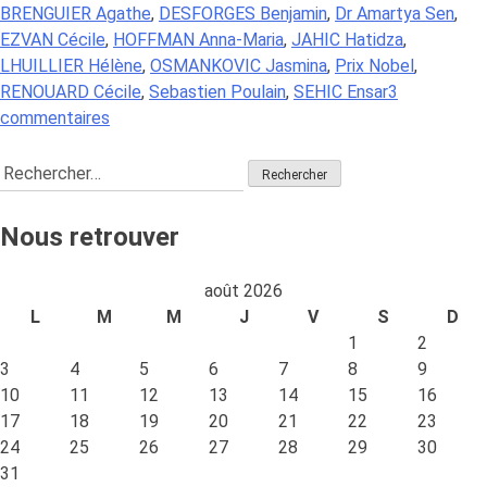
BRENGUIER Agathe
,
DESFORGES Benjamin
,
Dr Amartya Sen
,
EZVAN Cécile
,
HOFFMAN Anna-Maria
,
JAHIC Hatidza
,
LHUILLIER Hélène
,
OSMANKOVIC Jasmina
,
Prix Nobel
,
RENOUARD Cécile
,
Sebastien Poulain
,
SEHIC Ensar
3
sur
commentaires
Capabilités
Rechercher :
de
Amartya
Sen
Nous retrouver
:
une
août 2026
source
L
M
M
J
V
S
D
d’inspiration
1
2
majeure
3
4
5
6
7
8
9
pour
10
11
12
13
14
15
16
Crois/Sens
17
18
19
20
21
22
23
24
25
26
27
28
29
30
31