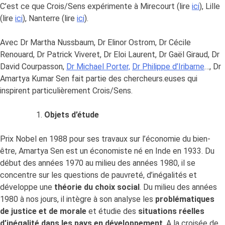
C’est ce que Crois/Sens expérimente à Mirecourt (lire
ici
), Lille
(lire
ici
), Nanterre (lire
ici
).
Avec Dr Martha Nussbaum, Dr Elinor Ostrom, Dr Cécile
Renouard, Dr Patrick Viveret, Dr Eloi Laurent, Dr Gaël Giraud, Dr
David Courpasson,
Dr Michael Porter,
Dr Philippe d’Iribarne
…, Dr
Amartya Kumar Sen fait partie des chercheurs.euses qui
inspirent particulièrement Crois/Sens.
Objets d’étude
Prix Nobel en 1988 pour ses travaux sur l’économie du bien-
être, Amartya Sen est un économiste né en Inde en 1933. Du
début des années 1970 au milieu des années 1980, il se
concentre sur les questions de pauvreté, d’inégalités et
développe une
théorie du choix social
. Du milieu des années
1980 à nos jours, il intègre à son analyse les
problématiques
de justice et de morale
et étudie des
situations réelles
d’inégalité dans les pays en développement
. A la croisée de