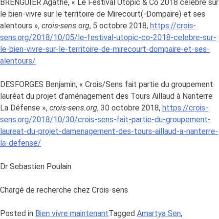
BRENGUIER Agathe, « Le Festival Utopic & Co 2018 célèbre sur
le bien-vivre sur le territoire de Mirecourt(-Dompaire) et ses
alentours »,
crois-sens.org
, 5 octobre 2018,
https://crois-
sens.org/2018/10/05/le-festival-utopic-co-2018-celebre-sur-
le-bien-vivre-sur-le-territoire-de-mirecourt-dompaire-et-ses-
alentours/
DESFORGES Benjamin, « Crois/Sens fait partie du groupement
lauréat du projet d’aménagement des Tours Aillaud à Nanterre
La Défense »,
crois-sens.org
, 30 octobre 2018,
https://crois-
sens.org/2018/10/30/crois-sens-fait-partie-du-groupement-
laureat-du-projet-damenagement-des-tours-aillaud-a-nanterre-
la-defense/
Dr Sebastien Poulain
Chargé de recherche chez Crois-sens
Posted in
Bien vivre maintenant
Tagged
Amartya Sen
,