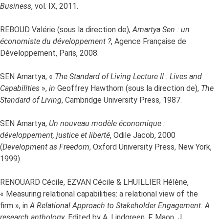
Business
, vol. IX, 2011.
REBOUD Valérie (sous la direction de),
Amartya Sen : un
économiste du développement ?
, Agence Française de
Développement, Paris, 2008.
SEN Amartya, «
The Standard of Living Lecture II : Lives and
Capabilities
»,
in
Geoffrey Hawthorn (sous la direction de),
The
Standard of Living
, Cambridge University Press, 1987.
SEN Amartya,
Un nouveau modèle économique :
développement, justice et liberté
, Odile Jacob, 2000
(
Development as Freedom
, Oxford University Press, New York,
1999).
RENOUARD Cécile, EZVAN Cécile & LHUILLIER Hélène,
« Measuring relational capabilities: a relational view of the
firm », in
A Relational Approach to Stakeholder Engagement: A
research anthology.
Edited by A. Lindgreen, F. Maon, J.