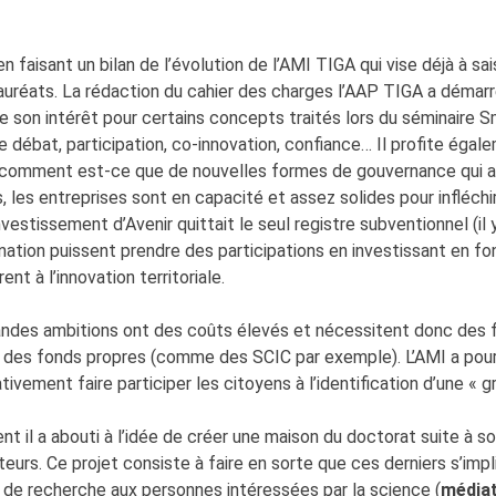
 faisant un bilan de l’évolution de l’AMI TIGA qui vise déjà à sai
lauréats. La rédaction du cahier des charges l’AAP TIGA a démarr
 de son intérêt pour certains concepts traités lors du séminaire S
e débat, participation, co-innovation, confiance… Il profite éga
 comment est-ce que de nouvelles formes de gouvernance qui ass
es, les entreprises sont en capacité et assez solides pour infléchir
nvestissement d’Avenir quittait le seul registre subventionnel (il
ation puissent prendre des participations en investissant en fo
nt à l’innovation territoriale.
andes ambitions ont des coûts élevés et nécessitent donc des fi
 des fonds propres (comme des SCIC par exemple). L’AMI a pour 
ativement faire participer les citoyens à l’identification d’une « g
 il a abouti à l’idée de créer une maison du doctorat suite à so
rs. Ce projet consiste à faire en sorte que ces derniers s’impli
x de recherche aux personnes intéressées par la science (
médiat