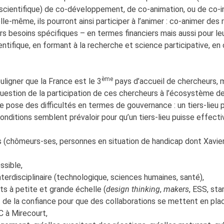
scientifique) de co-développement, de co-animation, ou de co-i
lle-même, ils pourront ainsi participer à l’animer : co-animer de
rs besoins spécifiques – en termes financiers mais aussi pour le
tifique, en formant à la recherche et science participative, en 
ème
uligner que la France est le 3
pays d’accueil de chercheurs, ma
la question de la participation de ces chercheurs à l’écosystème
le pose des difficultés en termes de gouvernance : un tiers-lieu p
conditions semblent prévaloir pour qu’un tiers-lieu puisse effecti
 (chômeurs-ses, personnes en situation de handicap dont Xavier 
ssible,
terdisciplinaire (technologique, sciences humaines, santé),
ts à petite et grande échelle (
design thinking
,
makers
, ESS, star
et de la confiance pour que des collaborations se mettent en place
C à Mirecourt,