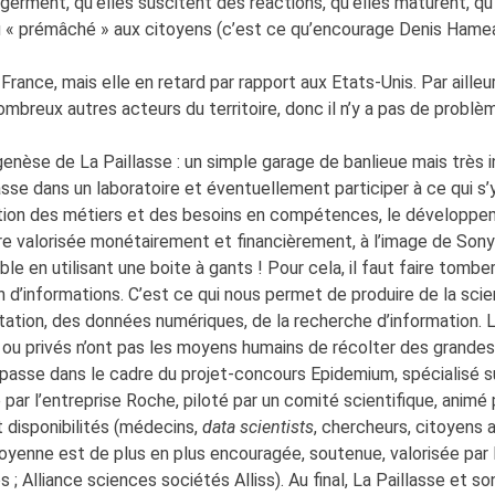
germent, qu’elles suscitent des réactions, qu’elles maturent, qu
 « prémâché » aux citoyens (c’est ce qu’encourage Denis Hameau
ance, mais elle en retard par rapport aux Etats-Unis. Par ailleu
mbreux autres acteurs du territoire, donc il n’y a pas de problèm
genèse de La Paillasse : un simple garage de banlieue mais très in
passe dans un laboratoire et éventuellement participer à ce qui s’y
tion des métiers et des besoins en compétences, le développement
e valorisée monétairement et financièrement, à l’image de Sony
 en utilisant une boite à gants ! Pour cela, il faut faire tomber 
on d’informations. C’est ce qui nous permet de produire de la sci
tion, des données numériques, de la recherche d’information. La 
 ou privés n’ont pas les moyens humains de récolter des grande
 passe dans le cadre du projet-concours Epidemium, spécialisé s
 par l’entreprise Roche, piloté par un comité scientifique, animé
 disponibilités (médecins,
data scientists
, chercheurs, citoyens 
oyenne est de plus en plus encouragée, soutenue, valorisée par l
; Alliance sciences sociétés Alliss). Au final, La Paillasse et 