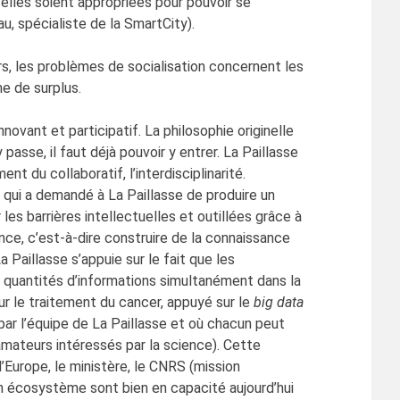
’elles soient appropriées pour pouvoir se
, spécialiste de la SmartCity).
rs, les problèmes de socialisation concernent les
e de surplus.
novant et participatif. La philosophie originelle
 passe, il faut déjà pouvoir y entrer. La Paillasse
 du collaboratif, l’interdisciplinarité.
 qui a demandé à La Paillasse de produire un
les barrières intellectuelles et outillées grâce à
ence, c’est-à-dire construire de la connaissance
Paillasse s’appuie sur le fait que les
s quantités d’informations simultanément dans la
ur le traitement du cancer, appuyé sur le
big data
 par l’équipe de La Paillasse et où chacun peut
amateurs intéressés par la science). Cette
’Europe, le ministère, le CNRS (mission
son écosystème sont bien en capacité aujourd’hui